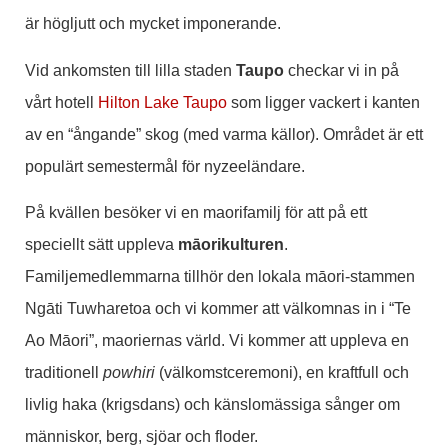
är högljutt och mycket imponerande.
Vid ankomsten till lilla staden
Taupo
checkar vi in på
vårt hotell
Hilton Lake Taupo
som ligger vackert i kanten
av en “ångande” skog (med varma källor). Området är ett
populärt semestermål för nyzeeländare.
På kvällen besöker vi en maorifamilj för att på ett
speciellt sätt uppleva
māorikulturen
.
Familjemedlemmarna tillhör den lokala māori-stammen
Ngāti Tuwharetoa och vi kommer att välkomnas in i “Te
Ao Māori”, maoriernas värld. Vi kommer att uppleva en
traditionell
powhiri
(välkomstceremoni), en kraftfull och
livlig haka (krigsdans) och känslomässiga sånger om
människor, berg, sjöar och floder.