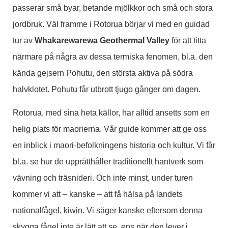
passerar små byar, betande mjölkkor och små och stora
jordbruk. Väl framme i Rotorua börjar vi med en guidad
tur av
Whakarewarewa Geothermal Valley
för att titta
närmare på några av dessa termiska fenomen, bl.a. den
kända gejsern Pohutu, den största aktiva på södra
halvklotet. Pohutu får utbrott tjugo gånger om dagen.
Rotorua, med sina heta källor, har alltid ansetts som en
helig plats för maorierna. Vår guide kommer att ge oss
en inblick i maori-befolkningens historia och kultur. Vi får
bl.a. se hur de upprätthåller traditionellt hantverk som
vävning och träsnideri. Och inte minst, under turen
kommer vi att – kanske – att få hälsa på landets
nationalfågel, kiwin. Vi säger kanske eftersom denna
skygga fågel inte är lätt att se, ens när den lever i