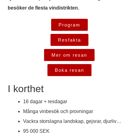
besöker de flesta vindistrikten.
Program
Resfakta
Mer om resan
Boka resan
I korthet
16 dagar + resdagar
Många vinbesök och provningar
Vackra storslagna landskap, gejsrar, djurliv…
95 000 SEK