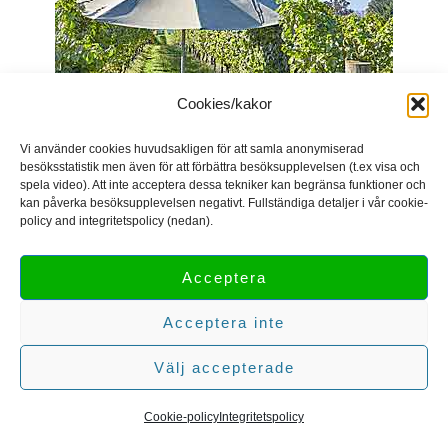
Cookies/kakor
Vi använder cookies huvudsakligen för att samla anonymiserad
besöksstatistik men även för att förbättra besöksupplevelsen (t.ex visa och
spela video). Att inte acceptera dessa tekniker kan begränsa funktioner och
kan påverka besöksupplevelsen negativt. Fullständiga detaljer i vår cookie-
policy and integritetspolicy (nedan).
Acceptera
Utsikt över vingården i Hawke’s Bay, copyright BKWine
Acceptera inte
Photography
Välj accepterade
Dag 6, måndag 15 mars —
Napier till Martinborough,
Cookie-policy
Integritetspolicy
vinbesök i Wairarapa