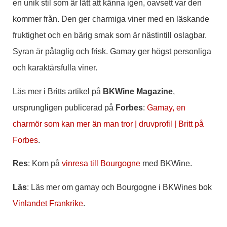
en unik stil som är lätt att känna igen, oavsett var den
kommer från. Den ger charmiga viner med en läskande
fruktighet och en bärig smak som är nästintill oslagbar.
Syran är påtaglig och frisk. Gamay ger högst personliga
och karaktärsfulla viner.
Läs mer i Britts artikel på
BKWine Magazine
,
ursprungligen publicerad på
Forbes
:
Gamay, en
charmör som kan mer än man tror | druvprofil | Britt på
Forbes
.
Res
: Kom på
vinresa till Bourgogne
med BKWine.
Läs
: Läs mer om gamay och Bourgogne i BKWines bok
Vinlandet Frankrike
.