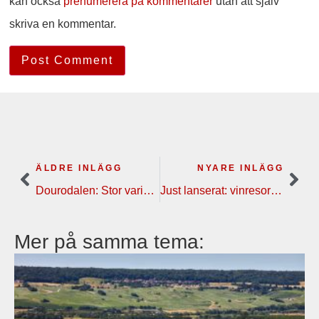
kan också
prenumerera på kommentarer
utan att själv
skriva en kommentar.
ÄLDRE INLÄGG
NYARE INLÄGG
Dourodalen: Stor variation i landskap och i viner | vinresa
Just lanserat: vinresor i vår, 2024, till Bordeaux och Champagne
Mer på samma tema: