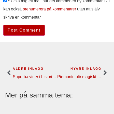
Skicka mig ett mail när det kommer en ny kommentar. Du
kan också
prenumerera på kommentarer
utan att själv
skriva en kommentar.
ÄLDRE INLÄGG
NYARE INLÄGG
Superba viner i historisk och mäktig miljö | vinresa Södra Rhônedalen
Piemonte blir magiskt på hösten | vinresa
Mer på samma tema: