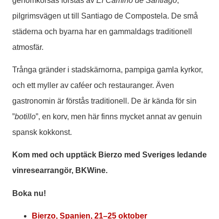
genomkorsas förstås av
El Camino de Santiago
,
pilgrimsvägen ut till Santiago de Compostela. De små
städerna och byarna har en gammaldags traditionell
atmosfär.
Trånga gränder i stadskärnorna, pampiga gamla kyrkor,
och ett myller av caféer och restauranger. Även
gastronomin är förstås traditionell. De är kända för sin
”
botillo
”, en korv, men här finns mycket annat av genuin
spansk kokkonst.
Kom med och upptäck Bierzo med Sveriges ledande
vinresearrangör, BKWine.
Boka nu!
Bierzo, Spanien, 21–25 oktober