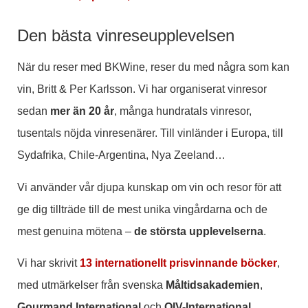
Den bästa vinreseupplevelsen
När du reser med BKWine, reser du med några som kan
vin, Britt & Per Karlsson. Vi har organiserat vinresor
sedan
mer än 20 år
, många hundratals vinresor,
tusentals nöjda vinresenärer. Till vinländer i Europa, till
Sydafrika, Chile-Argentina, Nya Zeeland…
Vi använder vår djupa kunskap om vin och resor för att
ge dig tillträde till de mest unika vingårdarna och de
mest genuina mötena –
de största upplevelserna
.
Vi har skrivit
13 internationellt prisvinnande böcker
,
med utmärkelser från svenska
Måltidsakademien
,
Gourmand International
och
OIV-International